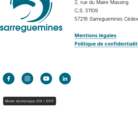
2, rue du Maire Massing
C.S. 51109
57216 Sarreguemines Céde
Mentions légales
Politique de confidentiali
Mode dyslexique ON / OFF