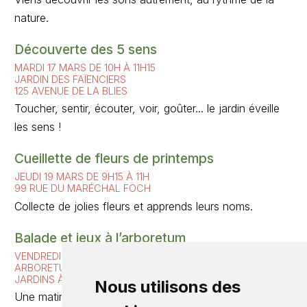
nature.
Découverte des 5 sens
MARDI 17 MARS DE 10H À 11H15
JARDIN DES FAÏENCIERS
125 AVENUE DE LA BLIES
Toucher, sentir, écouter, voir, goûter... le jardin éveille
les sens !
Cueillette de fleurs de printemps
JEUDI 19 MARS DE 9H15 À 11H
99 RUE DU MARÉCHAL FOCH
Collecte de jolies fleurs et apprends leurs noms.
Balade et jeux à l’arboretum
VENDREDI 27 MARS DE 9H15 À 11H
ARBORETUM - PARKING DU TERRAIN DE FOOT - RUE DES
JARDINS À ROUHLING
Nous utilisons des
Une matinée à partager dans un cadre de calme et de