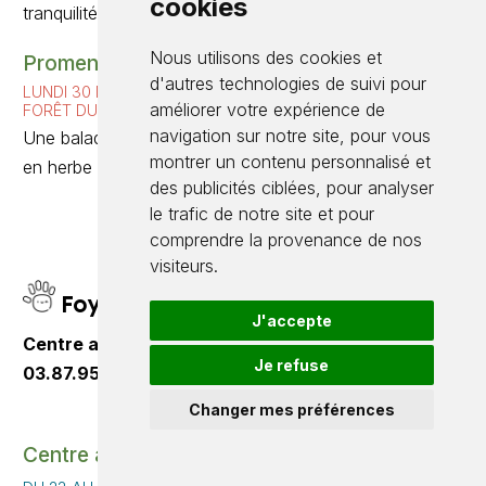
cookies
tranquilité.
Nous utilisons des cookies et
Promenons-nous dans les bois
d'autres technologies de suivi pour
LUNDI 30 MARS DE 9H30 À 11H
améliorer votre expérience de
FORÊT DU BUCHHOLZ
navigation sur notre site, pour vous
Une balade ludique en forêt pour les petits explorateurs
montrer un contenu personnalisé et
en herbe !
des publicités ciblées, pour analyser
le trafic de notre site et pour
comprendre la provenance de nos
visiteurs.
Foyer Culturel
J'accepte
Centre aéré accessible sur inscription au
Je refuse
03.87.95.25.03
Changer mes préférences
Centre aéré : Rallye photo nature