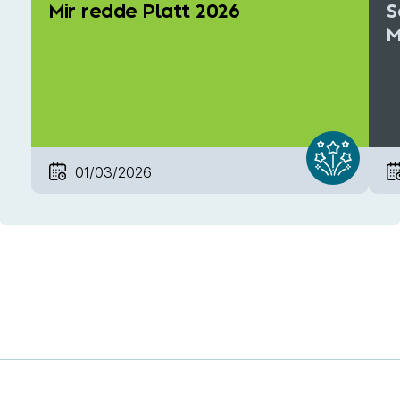
Mir redde Platt 2026
S
M
01/03/2026