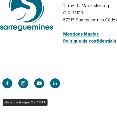
2, rue du Maire Massing
C.S. 51109
57216 Sarreguemines Céde
Mentions légales
Politique de confidentiali
Mode dyslexique ON / OFF