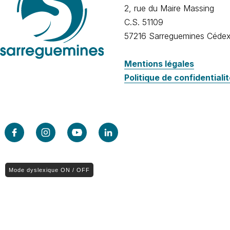
2, rue du Maire Massing
C.S. 51109
57216 Sarreguemines Céde
Mentions légales
Politique de confidentiali
Mode dyslexique ON / OFF