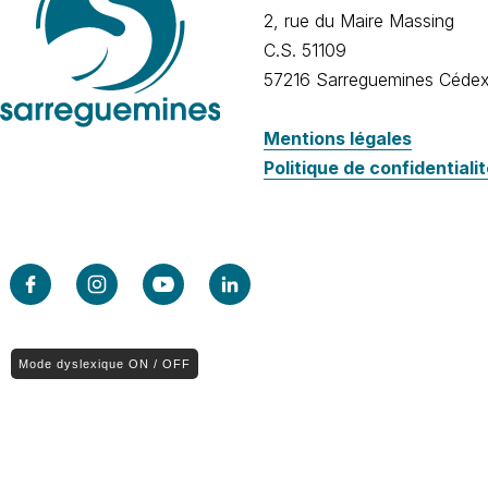
2, rue du Maire Massing
C.S. 51109
57216 Sarreguemines Céde
Mentions légales
Politique de confidentiali
Mode dyslexique ON / OFF