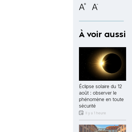
A
+
A
-
À voir aussi
Éclipse solaire du 12
août : observer le
phénomène en toute
sécurité
Il y a 1 heure