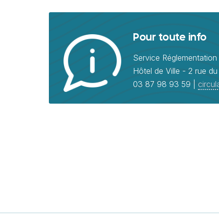
Pour toute info
Service Réglementation 
Hôtel de Ville - 2 rue d
03 87 98 93 59 |
circu