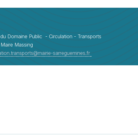
du Domaine Public - Circulation - Transports
u Maire Massing
lation.transports@mairie-sarreguemines.fr