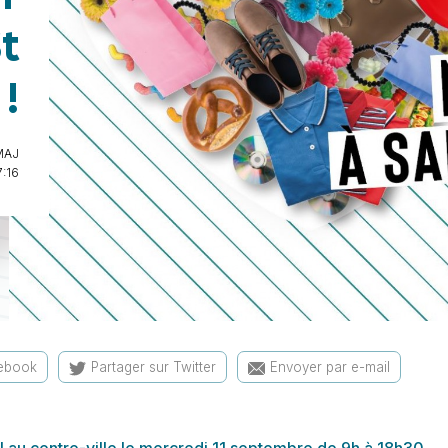
t
!
MAJ
7:16
cebook
Partager sur Twitter
Envoyer par e-mail
el au centre-ville le mercredi 11 septembre de 9h à 18h30.