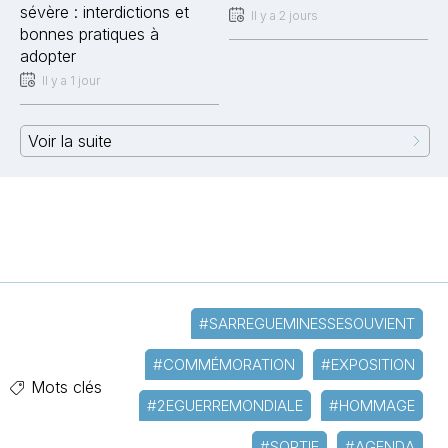
sévère : interdictions et
Il y a 2 jours
bonnes pratiques à
adopter
Il y a 1 jour
Voir la suite
#SARREGUEMINESSESOUVIENT
#COMMÉMORATION
#EXPOSITION
Mots clés
#2EGUERREMONDIALE
#HOMMAGE
#SORTIE
#AGENDA