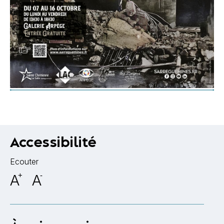
Accessibilité
Ecouter
A
+
A
-