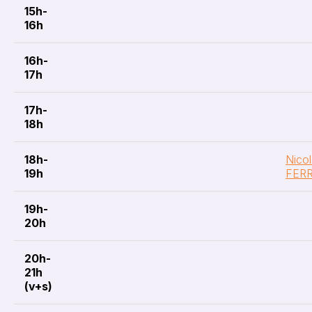
15h-
16h
16h-
17h
17h-
18h
18h-
Nico
19h
FERR
19h-
20h
20h-
21h
(v+s)