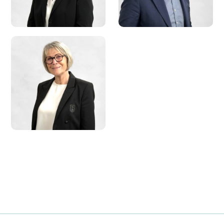
Christine
MARCHAL
Denis PEIFFER
Deuxième adjointe
Troisième adjoint
Christiane HECKEL
Alain DANN
Huitième adjointe
Neuvième adjoint