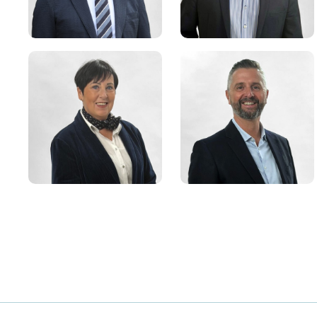
Jean-Marc
Marc ZINGRAFF
SCHWARTZ
Maire de Sarreguemines
Premier adjoint
Corinne THINNES
Sébastien JUNG
Sixième adjointe
Septième adjoint