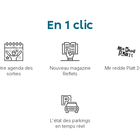
En 1 clic
tre agenda des
Nouveau magazine
Mir redde Platt 
sorties
Reflets
L'état des parkings
en temps réel