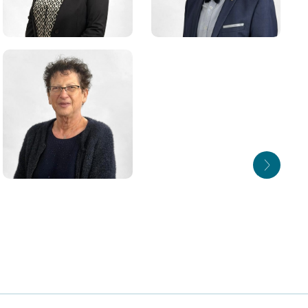
Isabelle PETER
Maxime TRITZ
Quatrième adjointe
Cinquième adjoint
Bernadette
NICKLAUS
Dixième adjointe