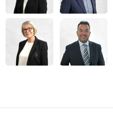
Christine
MARCHAL
Denis PEIFFER
Deuxième adjointe
Troisième adjoint
Christiane HECKEL
Alain DANN
Huitième adjointe
Neuvième adjoint