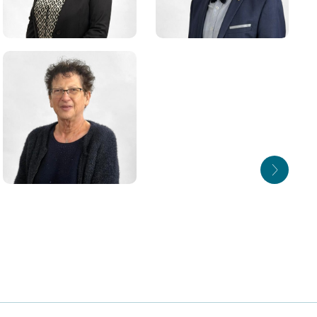
Isabelle PETER
Maxime TRITZ
Quatrième adjointe
Cinquième adjoint
Bernadette
NICKLAUS
Dixième adjointe