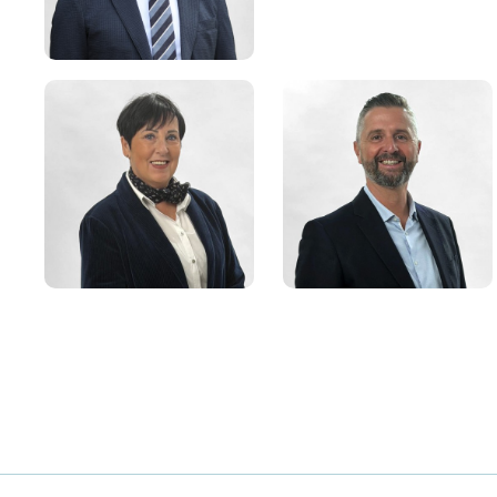
Jean-Marc
Marc ZINGRAFF
SCHWARTZ
Maire de Sarreguemines
Premier adjoint
Corinne THINNES
Sébastien JUNG
Sixième adjointe
Septième adjoint