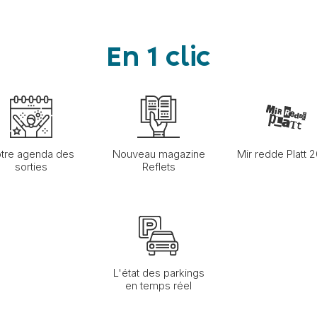
En 1 clic
tre agenda des
Nouveau magazine
Mir redde Platt 
sorties
Reflets
L'état des parkings
en temps réel