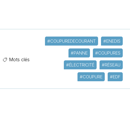
#COUPUREDECOURANT
#ENEDIS
#PANNE
#COUPURES
Mots clés
#ÉLECTRICITÉ
#RÉSEAU
#COUPURE
#EDF