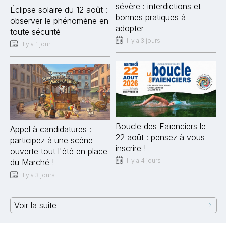
sévère : interdictions et
Éclipse solaire du 12 août :
bonnes pratiques à
observer le phénomène en
adopter
toute sécurité
Il y a 3 jours
Il y a 1 jour
Boucle des Faïenciers le
Appel à candidatures :
22 août : pensez à vous
participez à une scène
inscrire !
ouverte tout l'été en place
Il y a 4 jours
du Marché !
Il y a 3 jours
Voir la suite