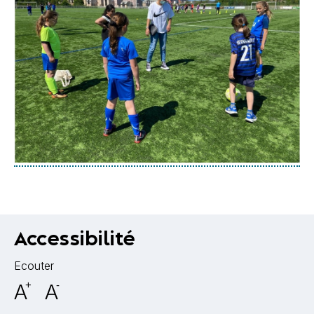
Accessibilité
Ecouter
A
+
A
-