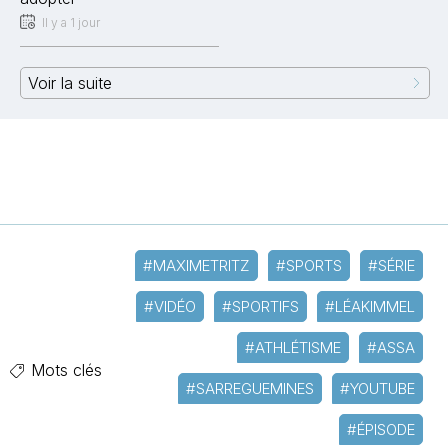
Il y a 1 jour
Voir la suite
#MAXIMETRITZ
#SPORTS
#SÉRIE
#VIDÉO
#SPORTIFS
#LÉAKIMMEL
#ATHLÉTISME
#ASSA
Mots clés
#SARREGUEMINES
#YOUTUBE
#ÉPISODE