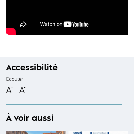
Accessibilité
Ecouter
A
+
A
-
À voir aussi