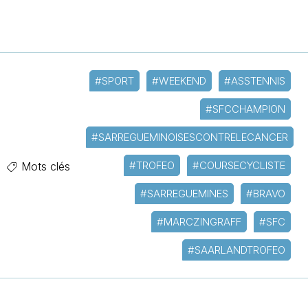
#SPORT
#WEEKEND
#ASSTENNIS
#SFCCHAMPION
#SARREGUEMINOISESCONTRELECANCER
#TROFEO
#COURSECYCLISTE
Mots clés
#SARREGUEMINES
#BRAVO
#MARCZINGRAFF
#SFC
#SAARLANDTROFEO