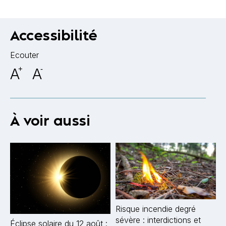
Accessibilité
Ecouter
A
+
A
-
À voir aussi
Risque incendie degré
sévère : interdictions et
Éclipse solaire du 12 août :