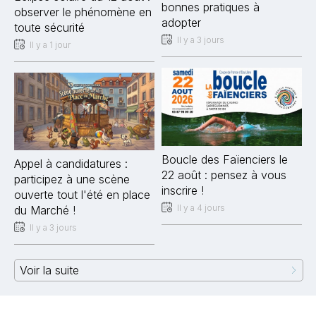
bonnes pratiques à
observer le phénomène en
adopter
toute sécurité
Il y a 3 jours
Il y a 1 jour
Boucle des Faïenciers le
Appel à candidatures :
22 août : pensez à vous
participez à une scène
inscrire !
ouverte tout l'été en place
Il y a 4 jours
du Marché !
Il y a 3 jours
Voir la suite