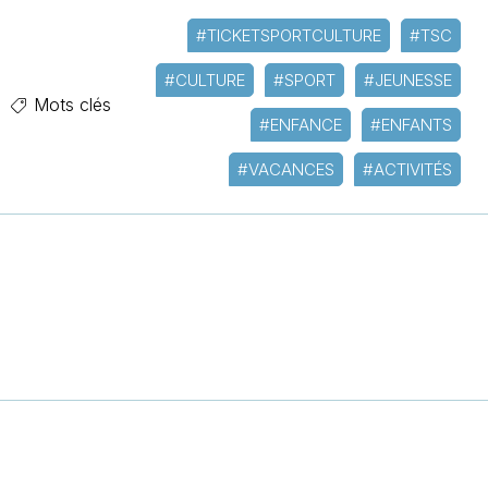
#TICKETSPORTCULTURE
#TSC
#CULTURE
#SPORT
#JEUNESSE
Mots clés
#ENFANCE
#ENFANTS
#VACANCES
#ACTIVITÉS