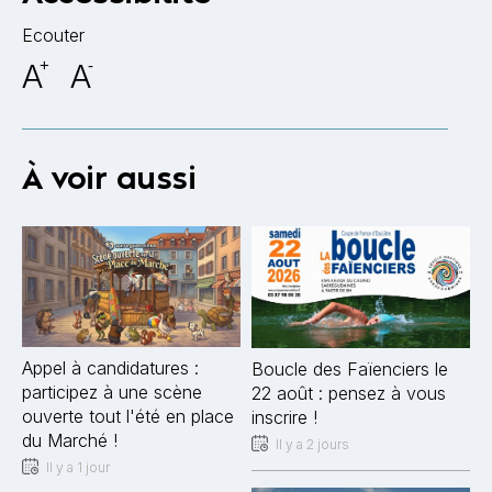
Ecouter
A
+
A
-
À voir aussi
Appel à candidatures :
Boucle des Faïenciers le
participez à une scène
22 août : pensez à vous
ouverte tout l'été en place
inscrire !
du Marché !
Il y a 2 jours
Il y a 1 jour