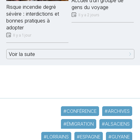
Accueil d’un groupe de
Risque incendie degré
gens du voyage
sévère : interdictions et
Il y a 2 jours
bonnes pratiques à
adopter
Il y a 1 jour
Voir la suite
#CONFÉRENCE
#ARCHIVES
#ÉMIGRATION
#ALSACIENS
#LORRAINS
#ESPAGNE
#GUYANE