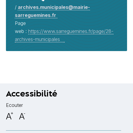
/
archives.municipales@mairie-
sarreguemines.fr
Page
web :
https://www.sarreguemines.fr/page/28-
archives-municipales
Accessibilité
Ecouter
A
+
A
-