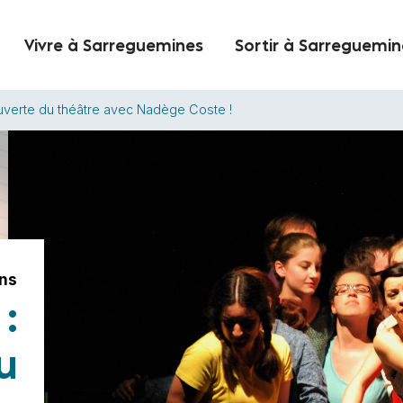
Vivre à Sarreguemines
Sortir à Sarreguemin
verte du théâtre avec Nadège Coste !
ons
:
u