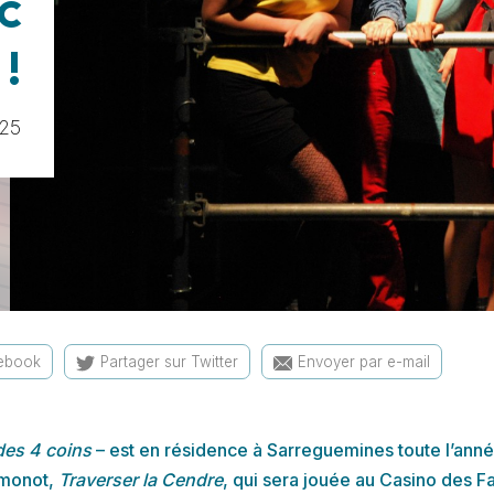
c
!
:25
cebook
Partager sur Twitter
Envoyer par e-mail
des 4 coins
– est en résidence à Sarreguemines toute l’anné
imonot,
Traverser la Cendre
, qui sera jouée au Casino des Fa