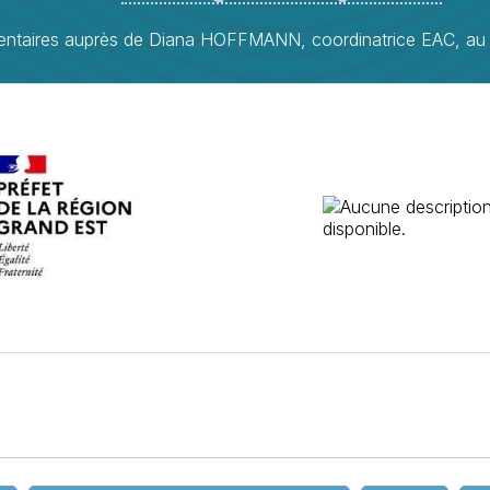
ntaires auprès de Diana HOFFMANN, coordinatrice EAC, au 