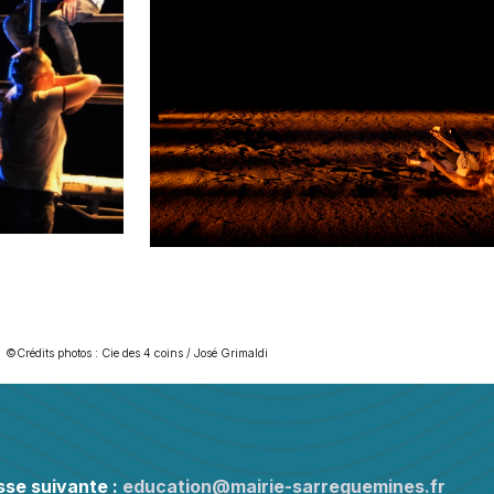
©Crédits photos : Cie des 4 coins / José Grimaldi
esse suivante :
education@mairie-sarreguemines.fr