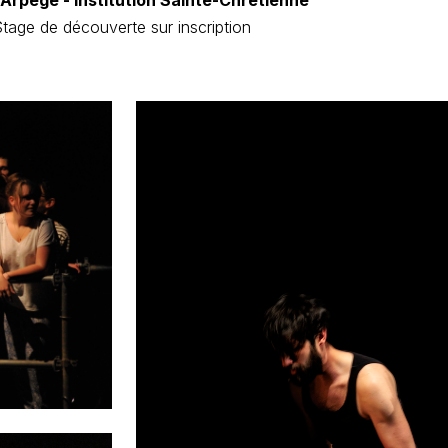
 Arpège - Institution Sainte-Chrétienne
tage de découverte sur inscription