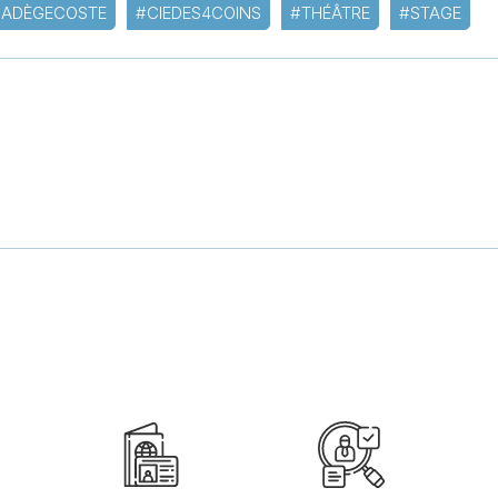
ADÈGECOSTE
#CIEDES4COINS
#THÉÂTRE
#STAGE