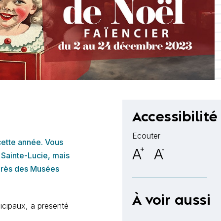
Accessibilité
Ecouter
cette année. Vous
A
+
A
-
 Sainte-Lucie, mais
près des Musées
À voir aussi
cipaux, a presenté