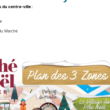
s du centre-ville
:
ne
 du Marché