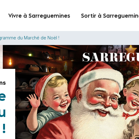
Vivre à Sarreguemines
Sortir à Sarreguemin
gramme du Marché de Noël !
ons
e
u
!