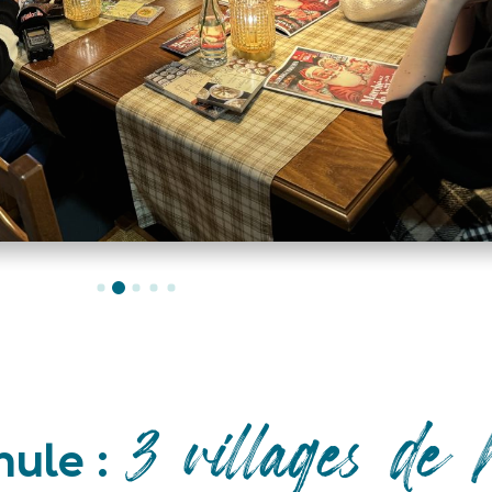
3 villages de
mule :