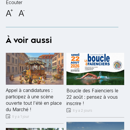
Ecouter
A
+
A
-
À voir aussi
Appel à candidatures :
Boucle des Faïenciers le
participez à une scène
22 août : pensez à vous
ouverte tout l'été en place
inscrire !
du Marché !
Il y a 2 jours
Il y a 1 jour