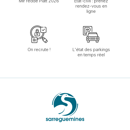
Mir redde Platt 2026
État-civil : prenez
rendez-vous en
ligne
On recrute !
L'état des parkings
en temps réel