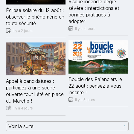
Risque incendie degré
sévère : interdictions et
Éclipse solaire du 12 août :
bonnes pratiques à
observer le phénomène en
adopter
toute sécurité
Il y a 4 jours
Il y a 2 jours
Boucle des Faïenciers le
Appel à candidatures :
22 août : pensez à vous
participez à une scène
inscrire !
ouverte tout l'été en place
Il y a 5 jours
du Marché !
Il y a 4 jours
Voir la suite