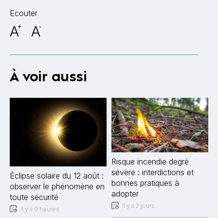
Ecouter
A
+
A
-
À voir aussi
Risque incendie degré
sévère : interdictions et
Éclipse solaire du 12 août :
bonnes pratiques à
observer le phénomène en
adopter
toute sécurité
Il y a 2 jours
Il y a 9 heures