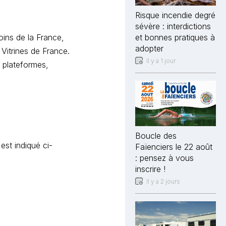
Risque incendie degré
sévère : interdictions
oins de la France,
et bonnes pratiques à
adopter
Vitrines de France.
Il y a 1 jour
 plateformes,
Boucle des
 est indiqué ci-
Faïenciers le 22 août
: pensez à vous
inscrire !
Il y a 2 jours