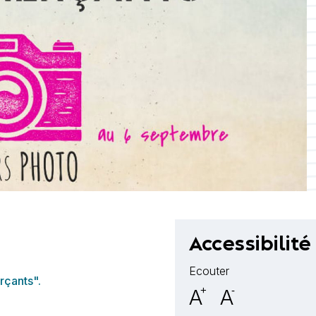
Accessibilité
Ecouter
rçants".
A
+
A
-