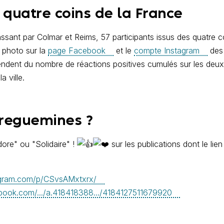
s quatre coins de la France
sant par Colmar et Reims, 57 participants issus des quatre c
 photo sur la
page Facebook
et le
compte Instagram
des 
endent du nombre de réactions positives cumulés sur les deux
a ville.
rreguemines ?
adore" ou "Solidaire" !
sur les publications dont le lien
agram.com/p/CSvsAMxtxrx/
book.com/.../a.418418388.../4184127511679920