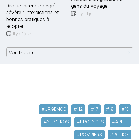
Risque incendie degré
gens du voyage
sévère : interdictions et
Il y a 1 jour
bonnes pratiques à
adopter
Il y a 1 jour
Voir la suite
#URGENCE
#112
#17
#18
#15
#NUMÉROS
#URGENCES
#APPEL
#POMPIERS
#POLICE