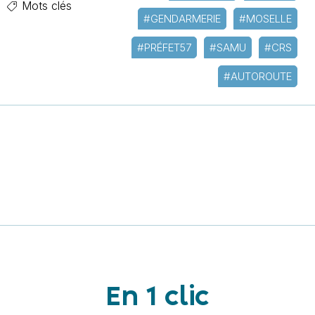
Mots clés
#GENDARMERIE
#MOSELLE
#PRÉFET57
#SAMU
#CRS
#AUTOROUTE
En 1 clic