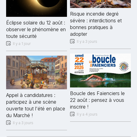
Risque incendie degré
sévère : interdictions et
Éclipse solaire du 12 août :
bonnes pratiques à
observer le phénomène en
adopter
toute sécurité
Il y a 3 jours
Il y a 1 jour
Boucle des Faïenciers le
Appel à candidatures :
22 août : pensez à vous
participez à une scène
inscrire !
ouverte tout l'été en place
Il y a 4 jours
du Marché !
Il y a 3 jours