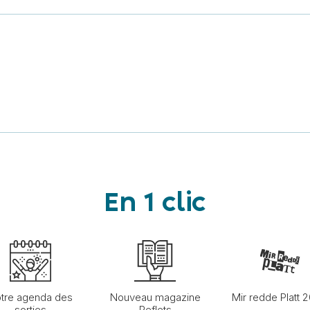
En 1 clic
tre agenda des
Nouveau magazine
Mir redde Platt 
sorties
Reflets