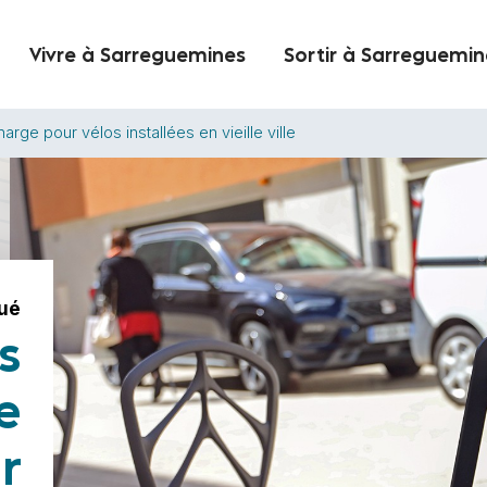
Vivre à Sarreguemines
Sortir à Sarreguemin
rge pour vélos installées en vieille ville
ué
s
e
r