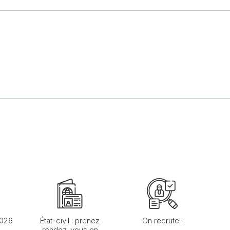
2026
État-civil : prenez
On recrute !
rendez-vous en