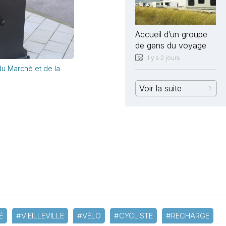
Accueil d’un groupe
de gens du voyage
Il y a 2 jours
du Marché et de la
Voir la suite
É
#VIEILLEVILLE
#VÉLO
#CYCLISTE
#RECHARGE