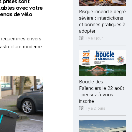
s prises sont
lables avec votre
Risque incendie degré
enas de vélo
sévère : interdictions
et bonnes pratiques à
adopter
arreguemines envers
Il y a 1 jour
nfrastructure moderne
Boucle des
Faïenciers le 22 août
: pensez à vous
inscrire !
Il y a 2 jours