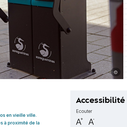
©
Image : M
Accessibilité
Ecouter
 en vieille ville.
A
+
A
-
s à proximité de la