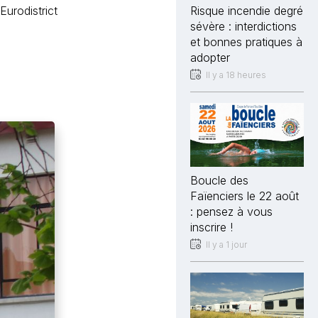
Eurodistrict
Risque incendie degré
sévère : interdictions
et bonnes pratiques à
adopter
Il y a 18 heures
Boucle des
Faïenciers le 22 août
: pensez à vous
inscrire !
Il y a 1 jour