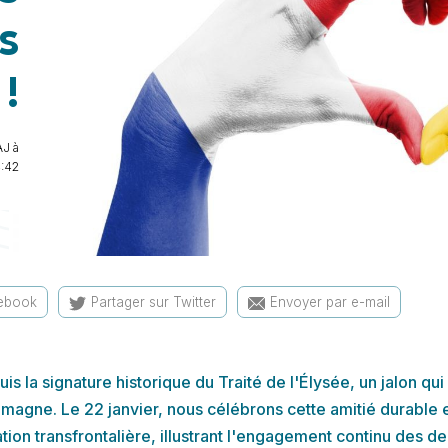
s
!
J à
4:42
cebook
Partager sur Twitter
Envoyer par e-mail
s la signature historique du Traité de l'Élysée, un jalon qu
llemagne. Le 22 janvier, nous célébrons cette amitié durable
ration transfrontalière, illustrant l'engagement continu des d