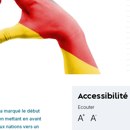
Accessibilité
Ecouter
i a marqué le début
A
+
A
-
 en mettant en avant
eux nations vers un