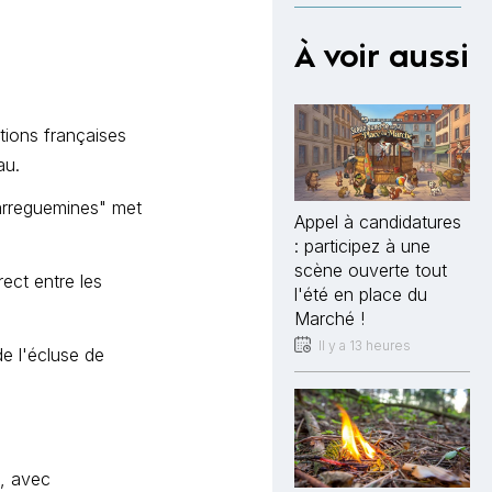
À voir aussi
tions françaises
au.
Sarreguemines" met
Appel à candidatures
: participez à une
scène ouverte tout
ect entre les
l'été en place du
Marché !
Il y a 13 heures
de l'écluse de
s, avec