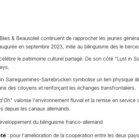
lies & Beausoleil continuent de rapprocher les jeunes généra
augurée en septembre 2023, initie au bilinguisme dès le berce
 célèbre le patrimoine culturel partagé. De son côté "Lust in 
pays.
ain Sarreguemines-Sarrebrücken symbolise un lien physique dir
ienne des citoyens et renforçant les échanges transfrontaliers.
d'Oh" valorise l'environnement fluvial et la remise en service 
es depuis les canaux allemands.
développement du bilinguisme franco-allemand
nté
: pour l'amélioration de la coopération entre les deux pay