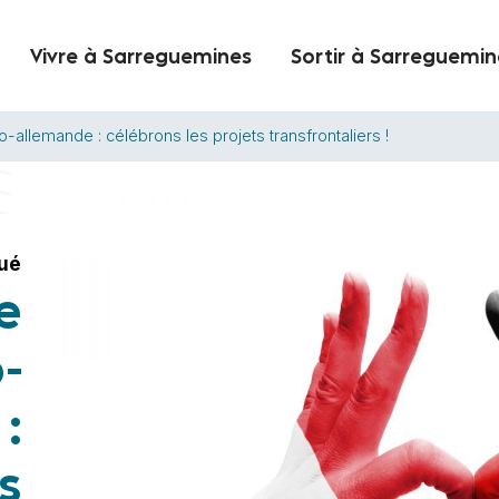
Vivre à Sarreguemines
Sortir à Sarreguemin
o-allemande : célébrons les projets transfrontaliers !
ué
e
-
:
s